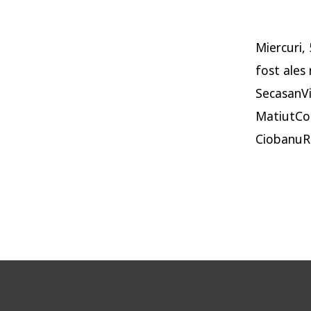
Miercuri,
fost ales 
SecasanVi
MatiutCon
CiobanuRe