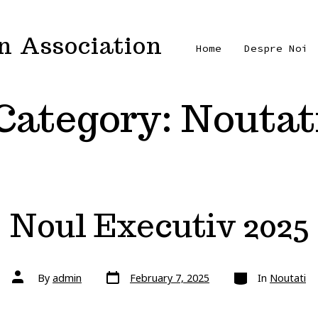
 Association
Home
Despre Noi
Category:
Noutat
Noul Executiv 2025
Post
Categories
Post
By
admin
February 7, 2025
In
Noutati
date
author